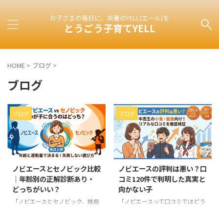
お子さまの毎日に、栄養のYELL(エール)を
とうごう子育てYELL
HOME
>
ブログ
>
ブログ
ブログ
ブログ
2026/6/7
2026/6/7
ノビエースとセノビック比較
ノビエースの評判は悪い？口
｜年齢別の正解診断あり・
コミ120件で判明した真実と
どっちがいい？
向かない子
「ノビエースとセノビック、結局
「ノビエースって口コミではどう
どっちがいいの?」って、ママ友
なんだろう」って、たぶん今これ