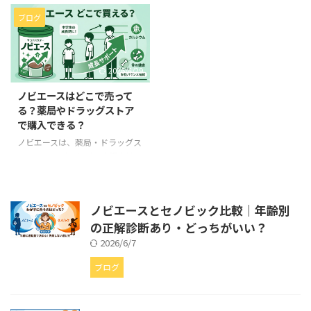
同士でも話題になりますよね。
を読んでくださっているあなた
この記事は、小学生の子にセノビ
も、私が半年前にそうだったよう
ブログ
ックを飲ませている「さやかさ
に、スマホで何度も検索している
ん」と、中学生の子にノビエース
んじゃないでしょうか。 わが家
を飲ませている「みなみさん」、
には中1の息子がいるんですが、
2026/4/29
2人のママの座談会形式でお届け
とにかく小食で朝ごはんもろくに
します。 どちらが上か下かでは
食べてくれなくて。 クラスでも
ノビエースはどこで売って
なく、「うちの子の年齢や運動量
前から2番目という背の順を見る
る？薬局やドラッグストア
だとどっちかな?」がリアルな会
たびに、母としてモヤモヤしてい
で購入できる？
話の中で見えてくるはずです。 教
ました。 この記事では、そんな
科書みたいな比較表だけだとピン
私が実際にノビエースを息子に飲
ノビエースは、薬局・ドラッグス
とこない、という方こそ、ママ2
ませてみた半年間を、いいことも
トア・コンビニなどの市販店舗で
人の本音トークをのぞいてみてく
残念だったことも全部ひっくるめ
は購入できません。 購入できる
ださい。 そもそも、なんでこの2
て、日記みたいに正直に書いてい
のは公式サイト・Amazon・楽天
つで迷うの? まずは、2人が ...
きます。 そもそも、なんでノビエ
市場のネット通販のみです。 こ
ノビエースとセノビック比較｜年齢別
...
の記事では、各購入先の価格・特
の正解診断あり・どっちがいい？
典を比較しながら、どこで買うの
が一番お得かをわかりやすく解説
2026/6/7
します。
初回66%OFF・回数
縛りなし・30日返金保証 ▲ 通常
ブログ
6,458円が初回2,138円（税込）
ノビエースはシリーズ累計200万
袋突破の栄養機能食品。無添加・