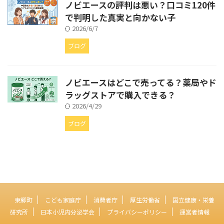
ノビエースの評判は悪い？口コミ120件
国内GMP工場製造で、1食で中高
で判明した真実と向かない子
生のカルシウム推奨量の約20〜
2026/6/7
25%を補給できる。30日間返金
...
ブログ
ノビエースはどこで売ってる？薬局やド
ラッグストアで購入できる？
2026/4/29
ブログ
東郷町
こども家庭庁
消費者庁
厚生労働省
国立健康・栄養
研究所
日本小児内分泌学会
プライバシーポリシー
運営者情報